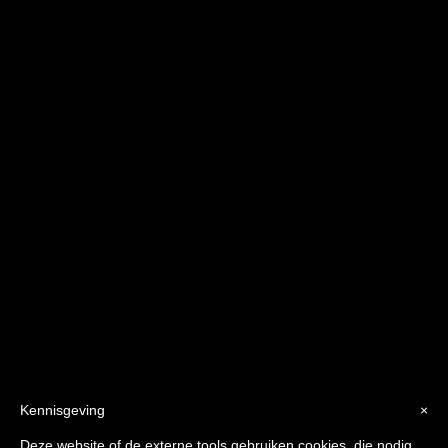
INFO EN RESERVATIES:
T: 0497 61 64 83
E: INFO@RAD-ELENE.BE
PRIVACYBELEID
Kennisgeving
×
Deze website of de externe tools gebruiken cookies, die nodig