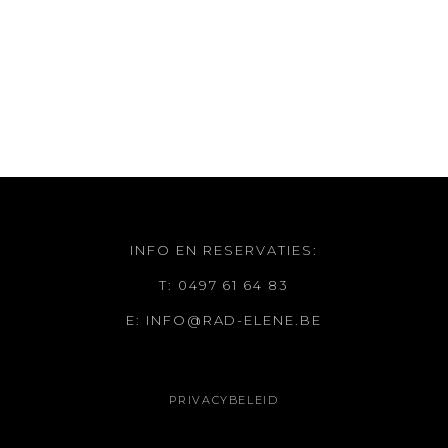
INFO EN RESERVATIES:
T: 0497 61 64 83
E: INFO@RAD-ELENE.BE
PRIVACYBELEID