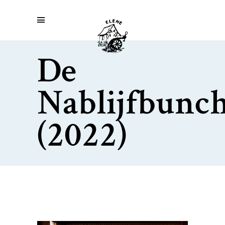
De
Nablijfbunc
(2022)